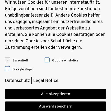
Wir nutzen Cookies für unseren Internetauftritt.
You are here: Home
›
Partner
›
test
Einige von ihnen sind für bestimmte Funktionen
unabdingbar (essenziell). Andere Cookies helfen
uns dagegen, insgesamt ein nutzerfreundlicheres
und verbessertes Angebot der Webseite zu
erstellen. Sie können alle Cookies bestätigen oder
einzelnen Cookies per Schaltfläche die
Zustimmung erteilen oder verweigern.
Essentiell
Google Analytics
Google Maps
Datenschutz
|
Legal Notice
TNT-Maschinenbau GmbH
Alle akzeptieren
Ostring 23
32832 Augustdorf
Auswahl speichern