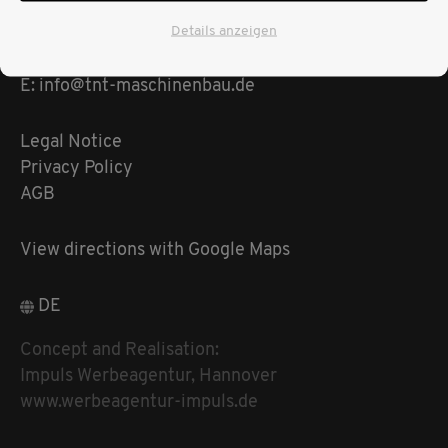
Details anzeigen
T: +49 (0) 5237 9809-0
F: +49 (0) 5237 9809-29
E: info@tnt-maschinenbau.de
Legal Notice
Privacy Policy
AGB
View directions with Google Maps
DE
Concept and Realisation:
Impuls Werbeagentur, Hannover
www.werbeagentur-impuls.de