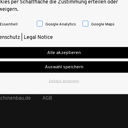
kies per Schaltfläche die Zustimmung erteilen oder
weigern.
Essentiell
Google Analytics
Google Maps
enschutz
|
Legal Notice
Alle akzeptieren
Auswahl speichern
Details anzeigen
7 9809-0
Legal Notice
7 9809-29
Privacy Policy
schinenbau.de
AGB