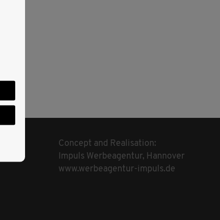
Concept and Realisation:
Impuls Werbeagentur, Hannover
www.werbeagentur-impuls.de