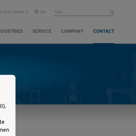
) 5237 9809-0
DE
NDUSTRIES
SERVICE
COMPANY
CONTACT
l).
te
lnen