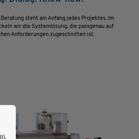
Beratung steht am Anfang jedes Projektes. Im
ckeln wir die Systemlösung, die passgenau auf
schen Anforderungen zugeschnitten ist.
l).