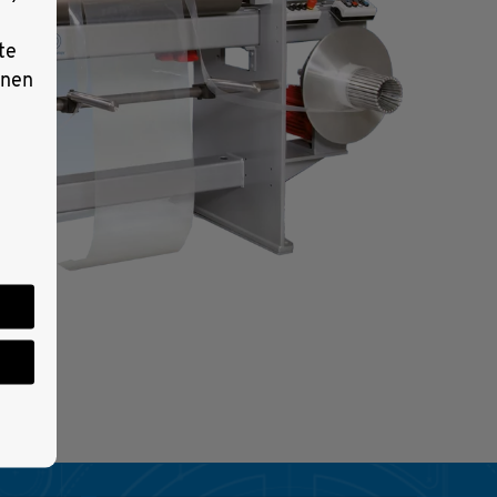
te
lnen