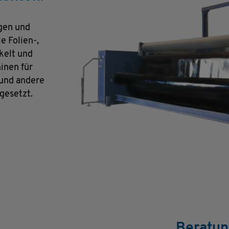
gen und
e Folien-,
kelt und
inen für
 und andere
gesetzt.
Beratun