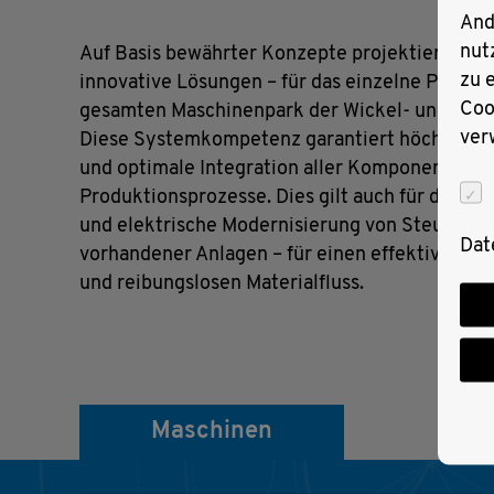
And
nut
Auf Basis bewährter Konzepte projektieren wir 
zu 
innovative Lösungen – für das einzelne Produk
Coo
gesamten Maschinenpark der Wickel- und Schn
ver
Diese Systemkompetenz garantiert höchste Pr
und optimale Integration aller Komponenten i
Produktionsprozesse. Dies gilt auch für die m
und elektrische Modernisierung von Steuerun
Dat
vorhandener Anlagen – für einen effektiven D
und reibungslosen Materialfluss.
Maschinen