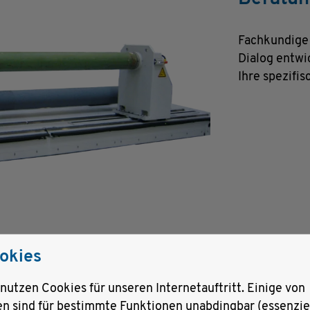
Fachkundige 
Dialog entwi
Ihre spezifi
okies
 nutzen Cookies für unseren Internetauftritt. Einige von
en sind für bestimmte Funktionen unabdingbar (essenziel