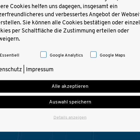
ere Cookies helfen uns dagegen, insgesamt ein
zerfreundlicheres und verbessertes Angebot der Websei
individuelle,
erstellen. Sie können alle Cookies bestätigen oder einze
t und den
kies per Schaltfläche die Zustimmung erteilen oder
eidtechnik.
weigern.
oduktivität
n bestehende
Essentiell
Google Analytics
Google Maps
echanische
gen
enschutz
|
Impressum
atenaustausch
Alle akzeptieren
Auswahl speichern
Details anzeigen